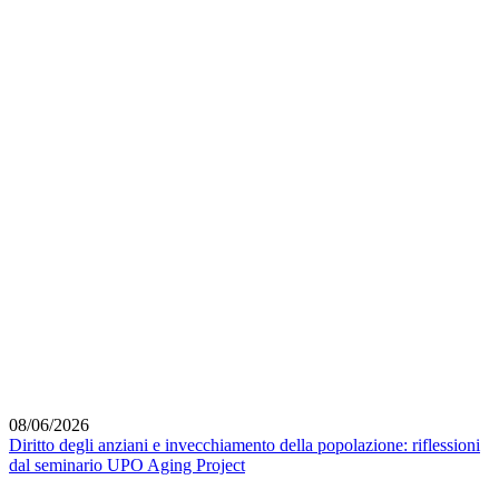
08/06/2026
Diritto degli anziani e invecchiamento della popolazione: riflessioni
dal seminario UPO Aging Project