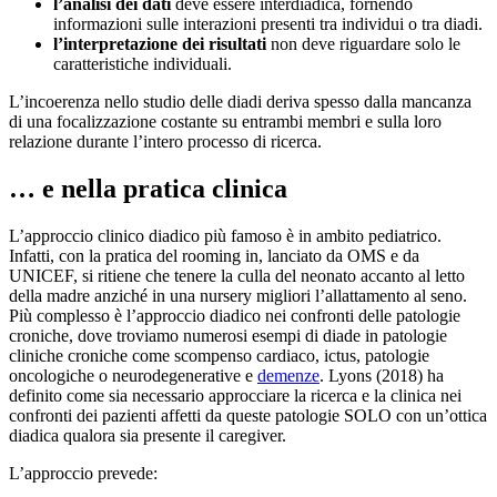
l’analisi dei dati
deve essere interdiadica, fornendo
informazioni sulle interazioni presenti tra individui o tra diadi.
l’interpretazione dei risultati
non deve riguardare solo le
caratteristiche individuali.
L’incoerenza nello studio delle diadi deriva spesso dalla mancanza
di una focalizzazione costante su entrambi membri e sulla loro
relazione durante l’intero processo di ricerca.
… e nella pratica clinica
L’approccio clinico diadico più famoso è in ambito pediatrico.
Infatti, con la pratica del rooming in, lanciato da OMS e da
UNICEF, si ritiene che tenere la culla del neonato accanto al letto
della madre anziché in una nursery migliori l’allattamento al seno.
Più complesso è l’approccio diadico nei confronti delle patologie
croniche, dove troviamo numerosi esempi di diade in patologie
cliniche croniche come scompenso cardiaco, ictus, patologie
oncologiche o neurodegenerative e
demenze
. Lyons (2018) ha
definito come sia necessario approcciare la ricerca e la clinica nei
confronti dei pazienti affetti da queste patologie SOLO con un’ottica
diadica qualora sia presente il caregiver.
L’approccio prevede: