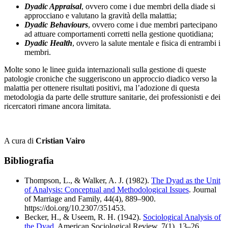
Dyadic Appraisal
, ovvero come i due membri della diade si
approcciano e valutano la gravità della malattia;
Dyadic Behaviours
, ovvero come i due membri partecipano
ad attuare comportamenti corretti nella gestione quotidiana;
Dyadic Health
, ovvero la salute mentale e fisica di entrambi i
membri.
Molte sono le linee guida internazionali sulla gestione di queste
patologie croniche che suggeriscono un approccio diadico verso la
malattia per ottenere risultati positivi, ma l’adozione di questa
metodologia da parte delle strutture sanitarie, dei professionisti e dei
ricercatori rimane ancora limitata.
A cura di
Cristian Vairo
Bibliografia
Thompson, L., & Walker, A. J. (1982).
The Dyad as the Unit
of Analysis: Conceptual and Methodological Issues
. Journal
of Marriage and Family, 44(4), 889–900.
https://doi.org/10.2307/351453.
Becker, H., & Useem, R. H. (1942).
Sociological Analysis of
the Dyad
. American Sociological Review, 7(1), 13–26.