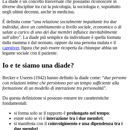
La diade è un concetto trasversale che possiamo riconoscere in
diverse discipline tra cui la psicologia, la sociologia e, soprattutto
negli ultimi decenni, anche in medicina.
È definita come “
una relazione socialmente impattante tra due
individui, dove un cambiamento a livello sociale, economico o di
salute a carico di uno dei due membri influisce inevitabilmente
sull’altro
”. La diade più semplice da individuare è quella formata
dalla mamma e dal neonato, oppure da una persona malata e il
caregiver
, figura che può essere ricoperta da chiunque abbia un
legame sociale con il paziente.
Io e te siamo una diade?
Becker e Useem (1942) hanno definito la diade come: “
due persone
con relazioni intime che persistono per un tempo sufficiente alla
formazione di un modello di interazione tra personalità
”.
Da questa definizione si possono estrarre tre caratteristiche
fondamentali:
si forma solo se il rapporto è
prolungato nel tempo
;
esiste solo se vi è
interazione tra i due membri
;
si manifesta con il
coinvolgimento e una dipendenza tra i
due membri
.