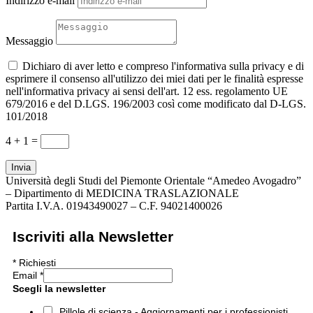
Indirizzo e-mail
Messaggio
Dichiaro di aver letto e compreso l'informativa sulla privacy e di
esprimere il consenso all'utilizzo dei miei dati per le finalità espresse
nell'informativa privacy ai sensi dell'art. 12 ess. regolamento UE
679/2016 e del D.LGS. 196/2003 così come modificato dal D-LGS.
101/2018
4 + 1
=
Invia
Università degli Studi del Piemonte Orientale “Amedeo Avogadro”
– Dipartimento di MEDICINA TRASLAZIONALE
Partita I.V.A. 01943490027 – C.F. 94021400026
Iscriviti alla Newsletter
*
Richiesti
Email
*
Scegli la newsletter
Pillole di scienza - Aggiornamenti per i professionisti