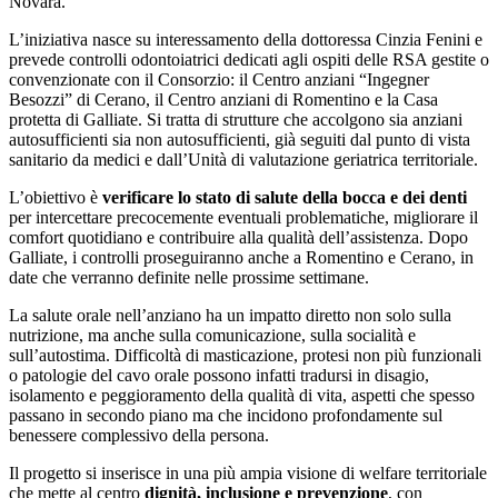
Novara.
L’iniziativa nasce su interessamento della dottoressa Cinzia Fenini e
prevede controlli odontoiatrici dedicati agli ospiti delle RSA gestite o
convenzionate con il Consorzio: il Centro anziani “Ingegner
Besozzi” di Cerano, il Centro anziani di Romentino e la Casa
protetta di Galliate. Si tratta di strutture che accolgono sia anziani
autosufficienti sia non autosufficienti, già seguiti dal punto di vista
sanitario da medici e dall’Unità di valutazione geriatrica territoriale.
L’obiettivo è
verificare lo stato di salute della bocca e dei denti
per intercettare precocemente eventuali problematiche, migliorare il
comfort quotidiano e contribuire alla qualità dell’assistenza. Dopo
Galliate, i controlli proseguiranno anche a Romentino e Cerano, in
date che verranno definite nelle prossime settimane.
La salute orale nell’anziano ha un impatto diretto non solo sulla
nutrizione, ma anche sulla comunicazione, sulla socialità e
sull’autostima. Difficoltà di masticazione, protesi non più funzionali
o patologie del cavo orale possono infatti tradursi in disagio,
isolamento e peggioramento della qualità di vita, aspetti che spesso
passano in secondo piano ma che incidono profondamente sul
benessere complessivo della persona.
Il progetto si inserisce in una più ampia visione di welfare territoriale
che mette al centro
dignità, inclusione e prevenzione
, con