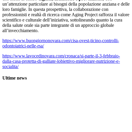
un’attenzione particolare ai bisogni della popolazione anziana e delle
loro famiglie. In questa prospettiva, la collaborazione con
professionisti e realtà di ricerca come Aging Project rafforza il valore
scientifico e culturale dell’iniziativa, sottolineando quanto la cura
della salute orale sia parte integrante di un approccio globale
all’invecchiamento.
https://www.buongiornonovara.com/cisa-ovest-ticino-controlli-
odontoiatrici-nelle-rsa/
https://www.lavocedinovara.com/cronaca/si-parte-il-3-febbraio-
dalla-casa-protetta-di-galliate-lobiettivo-migliorare-nutrizione-e-
socialita/
Ultime news