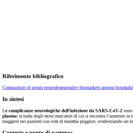
Riferimento bibliografico
Comparison of serum neurodegenerative biomarkers among hospitaliz
In sintesi
L
e complicanze neurologiche dell’infezione da SARS-CoV-2
sono 
plasma
: si tratta degli stessi marcatori di cui si riscontra l’aumento
maggiori nei pazienti con esiti di malattia peggiori, evidenziando un l
Contesto e punto di partenza