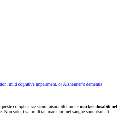
on, mild cognitive impairment, or Alzheimer’s dementia
e queste complicanze siano misurabili tramite
marker dosabili nel
. Non solo, i valori di tali marcatori nel sangue sono risultati