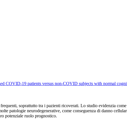
ed COVID-19 patients versus non-COVID subjects with normal cogniti
frequenti, soprattutto tra i pazienti ricoverati. Lo studio evidenzia com
 in molte patologie neurodegenerative, come conseguenza di danno cellulare
oro potenziale ruolo prognostico.