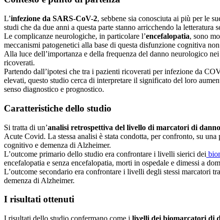
L’
infezione da SARS-CoV-2
, sebbene sia conosciuta ai più per le su
studi che da due anni a questa parte stanno arricchendo la letteratura 
Le complicanze neurologiche, in particolare l’
encefalopatia
, sono mol
meccanismi patogenetici alla base di questa disfunzione cognitiva no
Alla luce dell’importanza e della frequenza del danno neurologico nei
ricoverati.
Partendo dall’ipotesi che tra i pazienti ricoverati per infezione da C
elevati, questo studio cerca di interpretare il significato del loro aume
senso diagnostico e prognostico.
Caratteristiche dello studio
Si tratta di un’
analisi retrospettiva del livello di marcatori di dann
Acute Covid. La stessa analisi è stata condotta, per confronto, su una
cognitivo e demenza di Alzheimer.
L’outcome primario dello studio era confrontare i livelli sierici dei
biom
encefalopatia e senza encefalopatia, morti in ospedale e dimessi a domic
L’outcome secondario era confrontare i livelli degli stessi marcator
demenza di Alzheimer.
I risultati ottenuti
I risultati dello studio confermano come i
livelli dei biomarcatori di