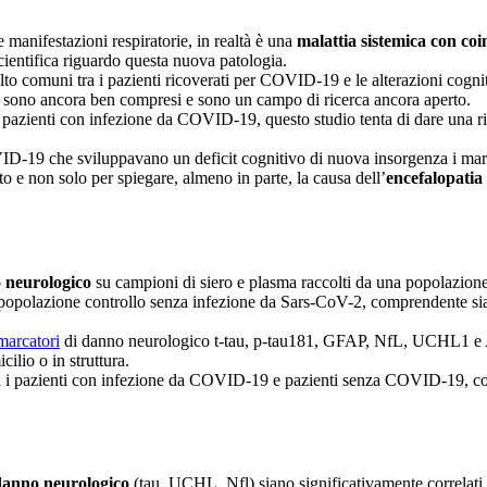
e manifestazioni respiratorie, in realtà è una
malattia sistemica con co
scientifica riguardo questa nuova patologia.
to comuni tra i pazienti ricoverati per COVID-19 e le alterazioni cognit
n sono ancora ben compresi e sono un campo di ricerca ancora aperto.
 pazienti con infezione da COVID-19, questo studio tenta di dare una ri
OVID-19 che sviluppavano un deficit cognitivo di nuova insorgenza i marc
nto e non solo per spiegare, almeno in parte, la causa dell’
encefalopati
o neurologico
su campioni di siero e plasma raccolti da una popolazion
 popolazione controllo senza infezione da Sars-CoV-2, comprendente sia 
arcatori
di danno neurologico t-tau, p-tau181, GFAP, NfL, UCHL1 e A
ilio o in struttura.
i tra i pazienti con infezione da COVID-19 e pazienti senza COVID-19, c
 danno neurologico
(tau, UCHL, Nfl) siano significativamente correlati