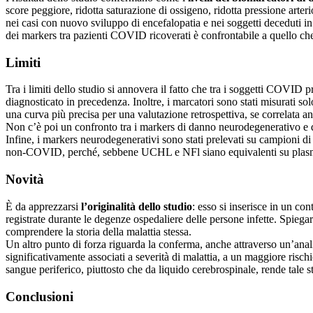
score peggiore, ridotta saturazione di ossigeno, ridotta pressione ar
nei casi con nuovo sviluppo di encefalopatia e nei soggetti deceduti i
dei markers tra pazienti COVID ricoverati è confrontabile a quello ch
Limiti
Tra i limiti dello studio si annovera il fatto che tra i soggetti COVID
diagnosticato in precedenza. Inoltre, i marcatori sono stati misurati sol
una curva più precisa per una valutazione retrospettiva, se correlata anc
Non c’è poi un confronto tra i markers di danno neurodegenerativo e qu
Infine, i markers neurodegenerativi sono stati prelevati su campioni
non-COVID, perché, sebbene UCHL e NFl siano equivalenti su plasma e 
Novità
È da apprezzarsi
l’originalità dello studio
: esso si inserisce in un c
registrate durante le degenze ospedaliere delle persone infette. Spiegar
comprendere la storia della malattia stessa.
Un altro punto di forza riguarda la conferma, anche attraverso un’analis
significativamente associati a severità di malattia, a un maggiore rischi
sangue periferico, piuttosto che da liquido cerebrospinale, rende tale s
Conclusioni