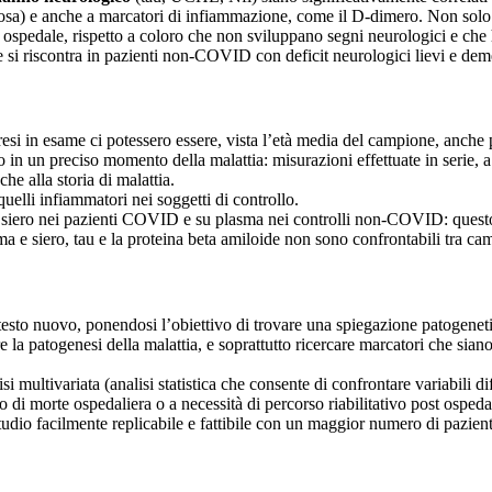
teriosa) e anche a marcatori di infiammazione, come il D-dimero. Non so
n ospedale, rispetto a coloro che non sviluppano segni neurologici e ch
e si riscontra in pazienti non-COVID con deficit neurologici lievi e de
 presi in esame ci potessero essere, vista l’età media del campione, anche
o in un preciso momento della malattia: misurazioni effettuate in serie, a
he alla storia di malattia.
elli infiammatori nei soggetti di controllo.
 di siero nei pazienti COVID e su plasma nei controlli non-COVID: quest
siero, tau e la proteina beta amiloide non sono confrontabili tra camp
ontesto nuovo, ponendosi l’obiettivo di trovare una spiegazione patogen
e la patogenesi della malattia, e soprattutto ricercare marcatori che siano
i multivariata (analisi statistica che consente di confrontare variabili d
o di morte ospedaliera o a necessità di percorso riabilitativo post ospeda
tudio facilmente replicabile e fattibile con un maggior numero di pazient