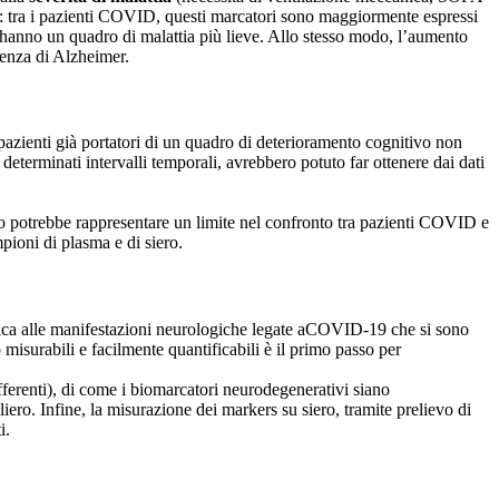
lo: tra i pazienti COVID, questi marcatori sono maggiormente espressi
e hanno un quadro di malattia più lieve. Allo stesso modo, l’aumento
menza di Alzheimer.
 pazienti già portatori di un quadro di deterioramento cognitivo non
 determinati intervalli temporali, avrebbero potuto far ottenere dai dati
o potrebbe rappresentare un limite nel confronto tra pazienti COVID e
ioni di plasma e di siero.
etica alle manifestazioni neurologiche legate aCOVID-19 che si sono
 misurabili e facilmente quantificabili è il primo passo per
ifferenti), di come i biomarcatori neurodegenerativi siano
liero. Infine, la misurazione dei markers su siero, tramite prelievo di
i.