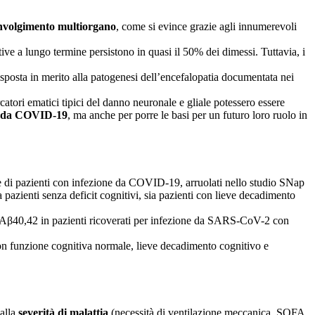
involgimento multiorgano
, come si evince grazie agli innumerevoli
ive a lungo termine persistono in quasi il 50% dei dimessi. Tuttavia, i
sposta in merito alla patogenesi dell’encefalopatia documentata nei
atori ematici tipici del danno neuronale e gliale potessero essere
a da COVID-19
, ma anche per porre le basi per un futuro loro ruolo in
e di pazienti con infezione da COVID-19, arruolati nello studio SNap
pazienti senza deficit cognitivi, sia pazienti con lieve decadimento
β40,42 in pazienti ricoverati per infezione da SARS-CoV-2 con
on funzione cognitiva normale, lieve decadimento cognitivo e
 alla
severità di malattia
(necessità di ventilazione meccanica, SOFA