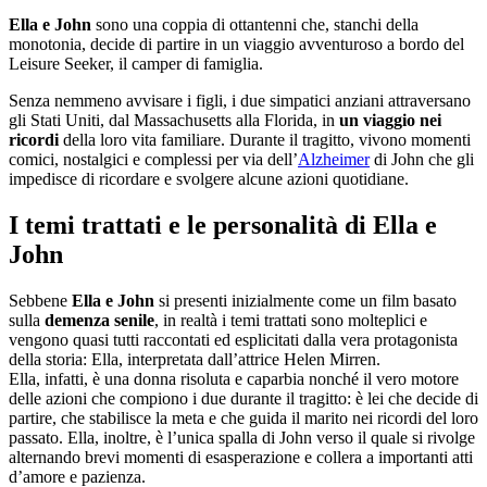
Ella e John
sono una coppia di ottantenni che, stanchi della
monotonia, decide di partire in un viaggio avventuroso a bordo del
Leisure Seeker, il camper di famiglia.
Senza nemmeno avvisare i figli, i due simpatici anziani attraversano
gli Stati Uniti, dal Massachusetts alla Florida, in
un viaggio nei
ricordi
della loro vita familiare. Durante il tragitto, vivono momenti
comici, nostalgici e complessi per via dell’
Alzheimer
di John che gli
impedisce di ricordare e svolgere alcune azioni quotidiane.
I temi trattati e le personalità di Ella e
John
Sebbene
Ella e John
si presenti inizialmente come un film basato
sulla
demenza senile
, in realtà i temi trattati sono molteplici e
vengono quasi tutti raccontati ed esplicitati dalla vera protagonista
della storia: Ella, interpretata dall’attrice Helen Mirren.
Ella, infatti, è una donna risoluta e caparbia nonché il vero motore
delle azioni che compiono i due durante il tragitto: è lei che decide di
partire, che stabilisce la meta e che guida il marito nei ricordi del loro
passato. Ella, inoltre, è l’unica spalla di John verso il quale si rivolge
alternando brevi momenti di esasperazione e collera a importanti atti
d’amore e pazienza.