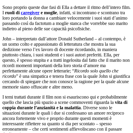
Sono proprio queste due fasi di Ella a dettare il ritmo dell’intero film.
I
ruoli di
caregiver
e moglie
, infatti, si incontrano e scontrano tra
loro portando la donna a cambiare velocemente i suoi stati d’animo
passando così da factotum a moglie stanca che vorrebbe suo marito
indietro al pieno delle sue capacità psicofisiche.
John – interpretato dall’attore Donald Sutherland – al contempo, è
un uomo colto e appassionato di letteratura che mostra la sua
dedizione verso l’ex lavoro di docente ricordando, in maniera
piuttosto chiara, i suoi studenti e i suoi autori preferiti. Ella, per
questo, è spesso stupita e a tratti ingelosita dal fatto che il marito non
ricordi momenti importanti della loro storia d’amore ma
perfettamente alcune opere letterarie; “
Ricordo solo quello che
ricordo
” è una simpatica e tenera frase con la quale John si giustifica
cercando di spiegare che non conosce la ragione per la quale alcune
memorie siano offuscate e altre meno.
I temi trattati durante il film non si esauriscono qui e probabilmente
quello che lascia più spazio a scene commoventi riguarda la
vita di
coppia durante l’anzianità e la malattia
. Diverse sono le
situazioni durante le quali i due si confessano un amore reciproco
ancora fortemente vivo e proprio durante questi momenti è
interessante riflettere su quanto si dia per scontato – spesso
erroneamente – che certi sentimenti affievoliscano con il passare