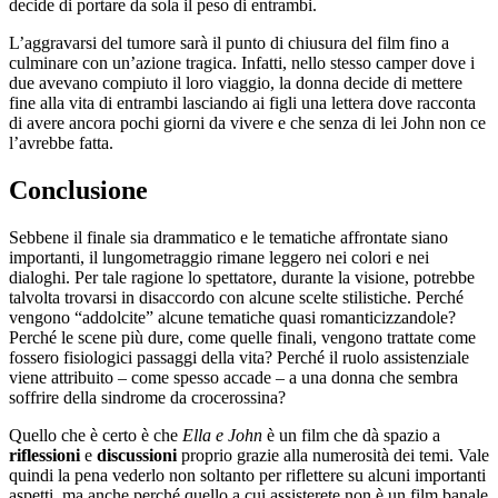
decide di portare da sola il peso di entrambi.
L’aggravarsi del tumore sarà il punto di chiusura del film fino a
culminare con un’azione tragica. Infatti, nello stesso camper dove i
due avevano compiuto il loro viaggio, la donna decide di mettere
fine alla vita di entrambi lasciando ai figli una lettera dove racconta
di avere ancora pochi giorni da vivere e che senza di lei John non ce
l’avrebbe fatta.
Conclusione
Sebbene il finale sia drammatico e le tematiche affrontate siano
importanti, il lungometraggio rimane leggero nei colori e nei
dialoghi. Per tale ragione lo spettatore, durante la visione, potrebbe
talvolta trovarsi in disaccordo con alcune scelte stilistiche. Perché
vengono “addolcite” alcune tematiche quasi romanticizzandole?
Perché le scene più dure, come quelle finali, vengono trattate come
fossero fisiologici passaggi della vita? Perché il ruolo assistenziale
viene attribuito – come spesso accade – a una donna che sembra
soffrire della sindrome da crocerossina?
Quello che è certo è che
Ella e John
è un film che dà spazio a
riflessioni
e
discussioni
proprio grazie alla numerosità dei temi. Vale
quindi la pena vederlo non soltanto per riflettere su alcuni importanti
aspetti, ma anche perché quello a cui assisterete non è un film banale