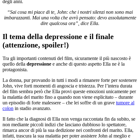
degli anni.
“Sai cosa mi piace di te, John: che i nostri silenzi non sono mai
imbarazzanti. Mai una volta che avrò pensato: devo assolutamente
dire qualcosa ora”, dice Ella.
Il tema della depressione e il finale
(attenzione, spoiler!)
Tra gli importanti contenuti del film, sicuramente il più nascosto è
quello della
depressione
e anche di questo aspetto Ella ne è la
protagonista.
La donna, pur provando in tutti i modi a rimanere forte per sostenere
John, vive forti momenti di angoscia e tristezza. Per l’intera durata
del film sembra però che Ella provi queste emozioni unicamente per
la malattia del marito fino a quando non viene esplicitato – durante
un episodio di forte malessere – che lei soffre di un grave
tumore al
colon
in stadio avanzato.
Il fatto che la diagnosi di Ella non venga raccontata fin da subito, se
non mediante piccoli indizi che lasciano dubbioso lo spettatore,
rimarca ancor di più la sua dedizione nei confronti del marito. Ella,
infatti, trascura la sua malattia per poter assistere John al meglio e