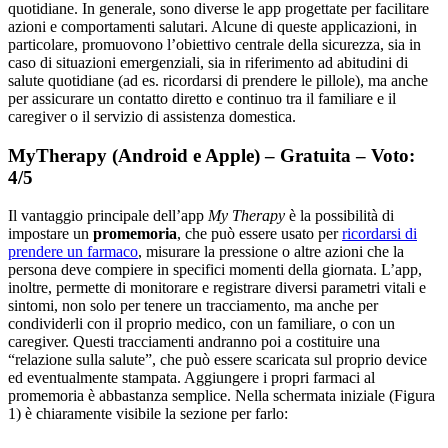
quotidiane. In generale, sono diverse le app progettate per facilitare
azioni e comportamenti salutari. Alcune di queste applicazioni, in
particolare, promuovono l’obiettivo centrale della sicurezza, sia in
caso di situazioni emergenziali, sia in riferimento ad abitudini di
salute quotidiane (ad es. ricordarsi di prendere le pillole), ma anche
per assicurare un contatto diretto e continuo tra il familiare e il
caregiver o il servizio di assistenza domestica.
MyTherapy (Android e Apple) – Gratuita – Voto:
4/5
Il vantaggio principale dell’app
My Therapy
è la possibilità di
impostare un
promemoria
, che può essere usato per
ricordarsi di
prendere un farmaco
, misurare la pressione o altre azioni che la
persona deve compiere in specifici momenti della giornata. L’app,
inoltre, permette di monitorare e registrare diversi parametri vitali e
sintomi, non solo per tenere un tracciamento, ma anche per
condividerli con il proprio medico, con un familiare, o con un
caregiver. Questi tracciamenti andranno poi a costituire una
“relazione sulla salute”, che può essere scaricata sul proprio device
ed eventualmente stampata. Aggiungere i propri farmaci al
promemoria è abbastanza semplice. Nella schermata iniziale (Figura
1) è chiaramente visibile la sezione per farlo: