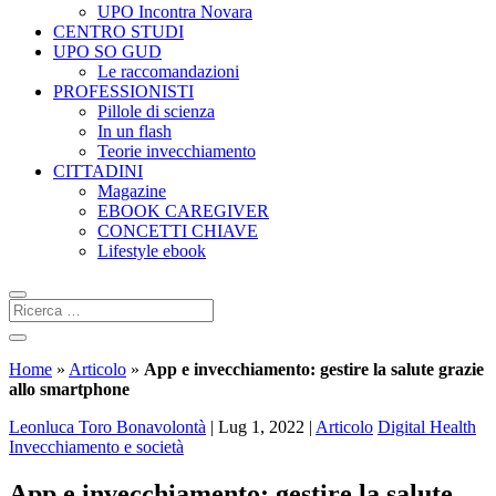
UPO Incontra Novara
CENTRO STUDI
UPO SO GUD
Le raccomandazioni
PROFESSIONISTI
Pillole di scienza
In un flash
Teorie invecchiamento
CITTADINI
Magazine
EBOOK CAREGIVER
CONCETTI CHIAVE
Lifestyle ebook
Home
»
Articolo
»
App e invecchiamento: gestire la salute grazie
allo smartphone
Leonluca Toro Bonavolontà
|
Lug 1, 2022
|
Articolo
Digital Health
Invecchiamento e società
App e invecchiamento: gestire la salute