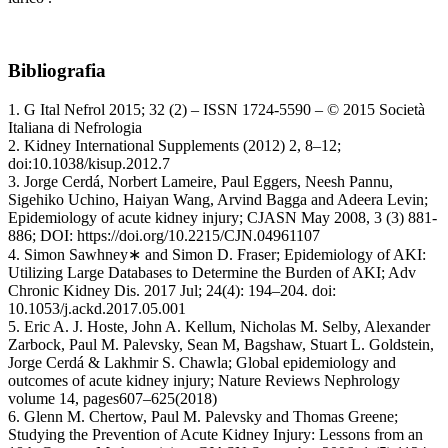
Bibliografia
1. G Ital Nefrol 2015; 32 (2) – ISSN 1724-5590 – © 2015 Società
Italiana di Nefrologia
2. Kidney International Supplements (2012) 2, 8–12;
doi:10.1038/kisup.2012.7
3. Jorge Cerdá, Norbert Lameire, Paul Eggers, Neesh Pannu,
Sigehiko Uchino, Haiyan Wang, Arvind Bagga and Adeera Levin;
Epidemiology of acute kidney injury; CJASN May 2008, 3 (3) 881-
886; DOI: https://doi.org/10.2215/CJN.04961107
4. Simon Sawhney∗ and Simon D. Fraser; Epidemiology of AKI:
Utilizing Large Databases to Determine the Burden of AKI; Adv
Chronic Kidney Dis. 2017 Jul; 24(4): 194–204. doi:
10.1053/j.ackd.2017.05.001
5. Eric A. J. Hoste, John A. Kellum, Nicholas M. Selby, Alexander
Zarbock, Paul M. Palevsky, Sean M, Bagshaw, Stuart L. Goldstein,
Jorge Cerdá & Lakhmir S. Chawla; Global epidemiology and
outcomes of acute kidney injury; Nature Reviews Nephrology
volume 14, pages607–625(2018)
6. Glenn M. Chertow, Paul M. Palevsky and Thomas Greene;
Studying the Prevention of Acute Kidney Injury: Lessons from an