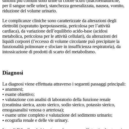
sintomi più comuni sono urine di colore scuro (macroematuriche,
per il sangue nelle urine), stanchezza generalizzata, nausea, vomito,
riduzione del volume urinario.
Le complicanze cliniche sono caratterizzate da alterazioni degli
elettroliti (sopratutto iperpotassemia, pericolosa per l’attività
cardiaca), da variazione dell’equilibrio acido-base (acidosi
metabolica, pericolosa per le attività cellulari), da alterazioni dei
liquidi corporei (l’eccesso di volume circolante può precipitare la
funzionalità polmonare e sfociare in insufficienza respiratoria), da
intossicazione di prodotti di scarto del metabolismo.
Diagnosi
La diagnosi viene effettuata attraverso i seguenti passaggi principali:
• anamnesi;
• esame obiettivo;
• valutazione con analisi di laboratorio della funzione renale
(creatinina sierica, azoto sierico, sodio sierico, potassio sierico,
emogasanalisi venosa o arteriosa);
• esame urine completo e valutazione del sedimento urinario;
• ecografia renale e delle vie urinary.