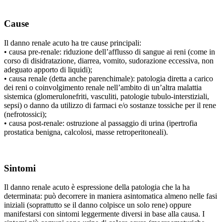
Cause
Il danno renale acuto ha tre cause principali:
• causa pre-renale: riduzione dell’afflusso di sangue ai reni (come in
corso di disidratazione, diarrea, vomito, sudorazione eccessiva, non
adeguato apporto di liquidi);
• causa renale (detta anche parenchimale): patologia diretta a carico
dei reni o coinvolgimento renale nell’ambito di un’altra malattia
sistemica (glomerulonefriti, vasculiti, patologie tubulo-interstiziali,
sepsi) o danno da utilizzo di farmaci e/o sostanze tossiche per il rene
(nefrotossici);
• causa post-renale: ostruzione al passaggio di urina (ipertrofia
prostatica benigna, calcolosi, masse retroperitoneali).
Sintomi
Il danno renale acuto è espressione della patologia che la ha
determinata: può decorrere in maniera asintomatica almeno nelle fasi
iniziali (soprattutto se il danno colpisce un solo rene) oppure
manifestarsi con sintomi leggermente diversi in base alla causa. I