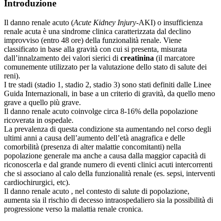
Introduzione
Il danno renale acuto (
Acute Kidney Injury
-AKI) o insufficienza
renale acuta è una sindrome clinica caratterizzata dal declino
improvviso (entro 48 ore) della funzionalità renale. Viene
classificato in base alla gravità con cui si presenta, misurata
dall’innalzamento dei valori sierici di
creatinina
(il marcatore
comunemente utilizzato per la valutazione dello stato di salute dei
reni).
I tre stadi (stadio 1, stadio 2, stadio 3) sono stati definiti dalle Linee
Guida Internazionali, in base a un criterio di gravità, da quello meno
grave a quello più grave.
Il danno renale acuto coinvolge circa 8-16% della popolazione
ricoverata in ospedale.
La prevalenza di questa condizione sta aumentando nel corso degli
ultimi anni a causa dell’aumento dell’età anagrafica e delle
comorbilità (presenza di alter malattie concomitanti) nella
popolazione generale ma anche a causa dalla maggior capacità di
riconoscerla e dal grande numero di eventi clinici acuti intercorrenti
che si associano al calo della funzionalità renale (es. sepsi, interventi
cardiochirurgici, etc).
Il danno renale acuto , nel contesto di salute di popolazione,
aumenta sia il rischio di decesso intraospedaliero sia la possibilità di
progressione verso la malattia renale cronica.