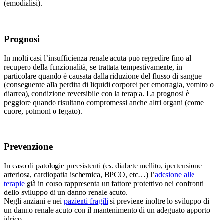
(emodialisi).
Prognosi
In molti casi l’insufficienza renale acuta può regredire fino al
recupero della funzionalità, se trattata tempestivamente, in
particolare quando è causata dalla riduzione del flusso di sangue
(conseguente alla perdita di liquidi corporei per emorragia, vomito o
diarrea), condizione reversibile con la terapia. La prognosi è
peggiore quando risultano compromessi anche altri organi (come
cuore, polmoni o fegato).
Prevenzione
In caso di patologie preesistenti (es. diabete mellito, ipertensione
arteriosa, cardiopatia ischemica, BPCO, etc…) l’
adesione alle
terapie
già in corso rappresenta un fattore protettivo nei confronti
dello sviluppo di un danno renale acuto.
Negli anziani e nei
pazienti fragili
si previene inoltre lo sviluppo di
un danno renale acuto con il mantenimento di un adeguato apporto
idrico .