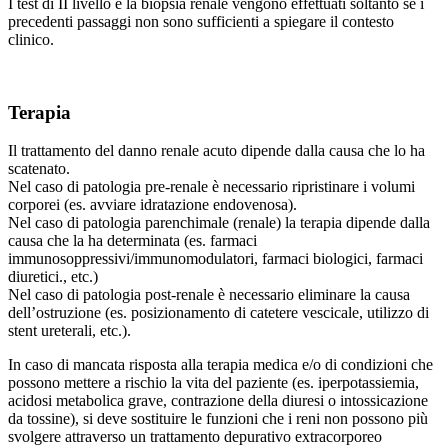
I test di II livello e la biopsia renale vengono effettuati soltanto se i
precedenti passaggi non sono sufficienti a spiegare il contesto
clinico.
Terapia
Il trattamento del danno renale acuto dipende dalla causa che lo ha
scatenato.
Nel caso di patologia pre-renale è necessario ripristinare i volumi
corporei (es. avviare idratazione endovenosa).
Nel caso di patologia parenchimale (renale) la terapia dipende dalla
causa che la ha determinata (es. farmaci
immunosoppressivi/immunomodulatori, farmaci biologici, farmaci
diuretici., etc.)
Nel caso di patologia post-renale è necessario eliminare la causa
dell’ostruzione (es. posizionamento di catetere vescicale, utilizzo di
stent ureterali, etc.).
In caso di mancata risposta alla terapia medica e/o di condizioni che
possono mettere a rischio la vita del paziente (es. iperpotassiemia,
acidosi metabolica grave, contrazione della diuresi o intossicazione
da tossine), si deve sostituire le funzioni che i reni non possono più
svolgere attraverso un trattamento depurativo extracorporeo