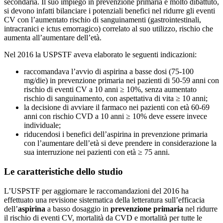
secondaria. Il suo impiego in prevenzione primaria è molto dibattuto,
si devono infatti bilanciare i potenziali benefici nel ridurre gli eventi
CV con l’aumentato rischio di sanguinamenti (gastrointestinali,
intracranici e ictus emorragico) correlato al suo utilizzo, rischio che
aumenta all’aumentare dell’età.
Nel 2016 la USPSTF aveva elaborato le seguenti indicazioni:
raccomandava l’avvio di aspirina a basse dosi (75-100
mg/die) in prevenzione primaria nei pazienti di 50-59 anni con
rischio di eventi CV a 10 anni ≥ 10%, senza aumentato
rischio di sanguinamento, con aspettativa di vita ≥ 10 anni;
la decisione di avviare il farmaco nei pazienti con età 60-69
anni con rischio CVD a 10 anni ≥ 10% deve essere invece
individuale;
riducendosi i benefici dell’aspirina in prevenzione primaria
con l’aumentare dell’età si deve prendere in considerazione la
sua interruzione nei pazienti con età ≥ 75 anni.
Le caratteristiche dello studio
L’USPSTF per aggiornare le raccomandazioni del 2016 ha
effettuato una revisione sistematica della letteratura sull’efficacia
dell’
aspirina
a basso dosaggio in
prevenzione primaria
nel ridurre
il rischio di eventi CV, mortalità da CVD e mortalità per tutte le