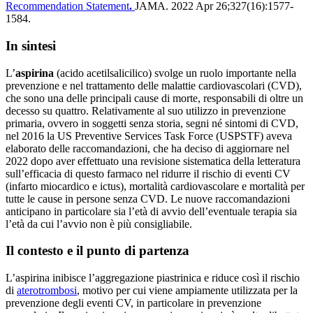
Recommendation Statement
.
JAMA. 2022 Apr 26;327(16):1577-
1584.
In sintesi
L’
aspirina
(acido acetilsalicilico) svolge un ruolo importante nella
prevenzione e nel trattamento delle malattie cardiovascolari (CVD),
che sono una delle principali cause di morte, responsabili di oltre un
decesso su quattro. Relativamente al suo utilizzo in prevenzione
primaria, ovvero in soggetti senza storia, segni né sintomi di CVD,
nel 2016 la US Preventive Services Task Force (USPSTF) aveva
elaborato delle raccomandazioni, che ha deciso di aggiornare nel
2022 dopo aver effettuato una revisione sistematica della letteratura
sull’efficacia di questo farmaco nel ridurre il rischio di eventi CV
(infarto miocardico e ictus), mortalità cardiovascolare e mortalità per
tutte le cause in persone senza CVD. Le nuove raccomandazioni
anticipano in particolare sia l’età di avvio dell’eventuale terapia sia
l’età da cui l’avvio non è più consigliabile.
Il contesto e il punto di partenza
L’aspirina inibisce l’aggregazione piastrinica e riduce così il rischio
di
aterotrombosi
, motivo per cui viene ampiamente utilizzata per la
prevenzione degli eventi CV, in particolare in prevenzione