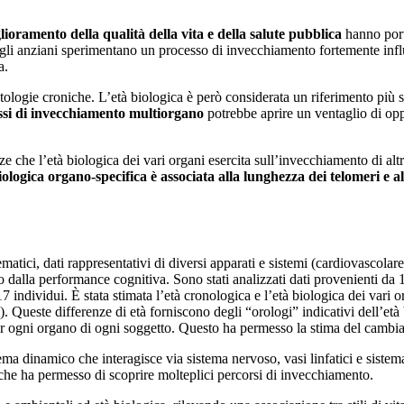
lioramento della qualità della vita e della salute pubblica
hanno port
: gli anziani sperimentano un processo di invecchiamento fortemente infl
a.
atologie croniche. L’età biologica è però considerata un riferimento più sp
essi di invecchiamento multiorgano
potrebbe aprire un ventaglio di opp
e che l’età biologica dei vari organi esercita sull’invecchiamento di altri 
iologica organo-specifica è associata alla lunghezza dei telomeri e all
ematici, dati rappresentativi di diversi apparati e sistemi (cardiovascola
dalla performance cognitiva. Sono stati analizzati dati provenienti da 14
 individui. È stata stimata l’età cronologica e l’età biologica dei vari or
Queste differenze di età forniscono degli “orologi” indicativi dell’età b
per ogni organo di ogni soggetto. Questo ha permesso la stima del cambia
 dinamico che interagisce via sistema nervoso, vasi linfatici e sistema 
l che ha permesso di scoprire molteplici percorsi di invecchiamento.