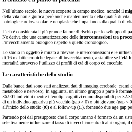
Nell’ultimo secolo, le nuove scoperte in campo medico, nonché il
mig
della vita non significa però anche mantenimento della qualità di vita
patologie cardiovascolari e neoplasie che impattano sulla qualità di vit
L’età è considerata il più grande fattore di rischio per lo sviluppo di p
Ne deriva che una caratterizzazione delle
interconnessioni tra proc
l’invecchiamento biologico rispetto a quello cronologico.
Lo studio in oggetto è mirato a rilevare le interconnessioni e le influenz
di 16 malattie croniche legate all’invecchiamento, a stabilire se l’
età b
mortalità attraverso l’utilizzo di profili di età di corpo ed encefalo.
Le caratteristiche dello studio
Dalla banca dati sono stati analizzati dati di imaging cerebrale, esami 
metabolico e nervoso). In aggiunta, un ultimo gruppo a parte è formato 
36.901 individui mentre i fenotipi cognitivi erano disponibili per 32.317
di un individuo appariva più vecchio (gap > 0) o più giovane (gap < 0). 
all’inizio dello studio (t0) e al follow-up (t1), fornendo due age gap 
Partendo poi dal presupposto che il corpo umano è formato da un sistema
selettivamente influenzare il tasso di invecchiamento di altri organi, i