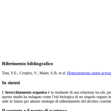
Riferimento bibliografico
Tian, Y.E., Cropley, V., Maier, A.B. et al.
Heterogeneous aging across 
In sintesi
L’
invecchiamento organico
è la risultante di una relazione tra età, p
questo studio ha indagato come l’età biologica di un singolo organo in
utile in futuro per attuare strategie di rallentamento del declino corr
Il contesto e il punto di partenza