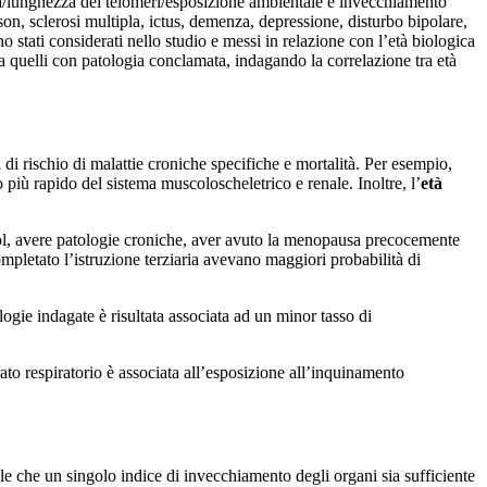
 vita/lunghezza dei telomeri/esposizione ambientale e invecchiamento
son, sclerosi multipla, ictus, demenza, depressione, disturbo bipolare,
no stati considerati nello studio e messi in relazione con l’età biologica
da quelli con patologia conclamata, indagando la correlazione tra età
 di rischio di malattie croniche specifiche e mortalità. Per esempio,
più rapido del sistema muscoloscheletrico e renale. Inoltre, l’
età
col, avere patologie croniche, aver avuto la menopausa precocemente
mpletato l’istruzione terziaria avevano maggiori probabilità di
logie indagate è risultata associata ad un minor tasso di
ato respiratorio è associata all’esposizione all’inquinamento
ile che un singolo indice di invecchiamento degli organi sia sufficiente