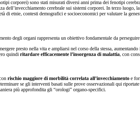
otipi corporei) sono stati misurati diversi anni prima dei fenotipi cereb
a dell’invecchiamento cerebrale sui sistemi corporei. In terzo luogo, la m
tà di etnie, contesti demografici e socioeconomici per valutare la general
amento degli organi rappresenta un obiettivo fondamentale da perseguire 
emergere presto nella vita e ampliarsi nel corso della stessa, aumentando i
bero quindi
ritardare efficacemente l’insorgenza di malattia
, con cons
 con
rischio maggiore di morbilità correlata all’invecchiamento
e for
terminare se gli interventi basati sulle prove osservazionali qui riportat
maniera più approfondita gli “orologi” organo-specifici.