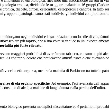
ci e ambientali ed età biologica, rilevando una associazione tra stili di
di patologia cronica, dividendo le maggiori malattie in 16 gruppi (Parkin
cronica, diabete, cirrosi, osteoartriti, osteoporosi e cancro). In tutto so
ni gruppo di patologia, sono stati suddivisi gli individui con prodromi 
ultiorgano negli individui e la sua relazione con lo stile di vita, fattori
diovascolare più rapido, che a sua volta si traduce in un invecchiamento 
rtalità più forte rilevato
.
 avevano maggiori probabilità di aver fumato tabacco, consumato più al
a. Al contrario, coloro che praticavano attività fisica o che avevano co
più vecchia età corporea, mentre la malattia di Parkinson tra tutte le pato
ferenze di età organo-specifiche
. Ad esempio, l’età avanzata dell’appar
 consumo di alcol, a malattie di lunga durata e alla perdita dell’udito.
amento biologico presenta molteplici sfaccettature ed è pertanto improbab