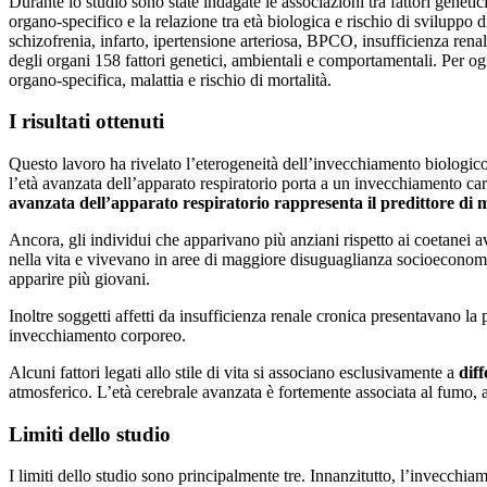
Durante lo studio sono state indagate le associazioni tra fattori geneti
organo-specifico e la relazione tra età biologica e rischio di sviluppo 
schizofrenia, infarto, ipertensione arteriosa, BPCO, insufficienza renale 
degli organi 158 fattori genetici, ambientali e comportamentali. Per og
organo-specifica, malattia e rischio di mortalità.
I risultati ottenuti
Questo lavoro ha rivelato l’eterogeneità dell’invecchiamento biologico m
l’età avanzata dell’apparato respiratorio porta a un invecchiamento car
avanzata dell’apparato respiratorio rappresenta il predittore di mo
Ancora, gli individui che apparivano più anziani rispetto ai coetanei
nella vita e vivevano in aree di maggiore disuguaglianza socioeconomic
apparire più giovani.
Inoltre soggetti affetti da insufficienza renale cronica presentavano la 
invecchiamento corporeo.
Alcuni fattori legati allo stile di vita si associano esclusivamente a
dif
atmosferico. L’età cerebrale avanzata è fortemente associata al fumo, al
Limiti dello studio
I limiti dello studio sono principalmente tre. Innanzitutto, l’invecchi