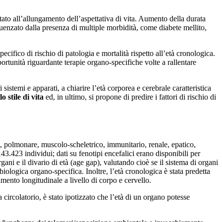
ato all’allungamento dell’aspettativa di vita. Aumento della durata
uenzato dalla presenza di multiple morbidità, come diabete mellito,
ecifico di rischio di patologia e mortalità rispetto all’età cronologica.
ortunità riguardante terapie organo-specifiche volte a rallentare
sistemi e apparati, a chiarire l’età corporea e cerebrale caratteristica
o stile di vita
ed, in ultimo, si propone di predire i fattori di rischio di
re, polmonare, muscolo-scheletrico, immunitario, renale, epatico,
3.423 individui; dati su fenotipi encefalici erano disponibili per
gani e il divario di età (age gap), valutando cioè se il sistema di organi
iologica organo-specifica. Inoltre, l’età cronologica è stata predetta
mento longitudinale a livello di corpo e cervello.
circolatorio, è stato ipotizzato che l’età di un organo potesse