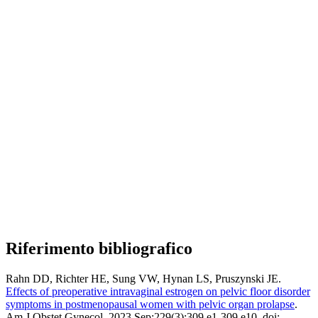
Riferimento bibliografico
Rahn DD, Richter HE, Sung VW, Hynan LS, Pruszynski JE.
Effects of preoperative intravaginal estrogen on pelvic floor disorder
symptoms in postmenopausal women with pelvic organ prolapse
.
Am J Obstet Gynecol. 2023 Sep;229(3):309.e1-309.e10. doi: