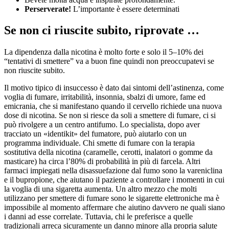
Perserverate!
L’importante è essere determinati
Se non ci riuscite subito, riprovate …
La dipendenza dalla nicotina è molto forte e solo il 5–10% dei
“tentativi di smettere” va a buon fine quindi non preoccupatevi se
non riuscite subito.
Il motivo tipico di insuccesso è dato dai sintomi dell’astinenza, come
voglia di fumare, irritabilità, insonnia, sbalzi di umore, fame ed
emicrania, che si manifestano quando il cervello richiede una nuova
dose di nicotina. Se non si riesce da soli a smettere di fumare, ci si
può rivolgere a un centro antifumo. Lo specialista, dopo aver
tracciato un «identikit» del fumatore, può aiutarlo con un
programma individuale. Chi smette di fumare con la terapia
sostitutiva della nicotina (caramelle, cerotti, inalatori o gomme da
masticare) ha circa l’80% di probabilità in più di farcela. Altri
farmaci impiegati nella disassuefazione dal fumo sono la vareniclina
e il bupropione, che aiutano il paziente a controllare i momenti in cui
la voglia di una sigaretta aumenta. Un altro mezzo che molti
utilizzano per smettere di fumare sono le sigarette elettroniche ma è
impossibile al momento affermare che aiutino davvero ne quali siano
i danni ad esse correlate. Tuttavia, chi le preferisce a quelle
tradizionali arreca sicuramente un danno minore alla propria salute