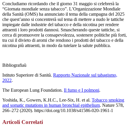
Concludiamo ricordando che il giorno 31 maggio si celebrerà la
“Giornata mondiale senza tabacco”. L’Organizzazione Mondiale
della Sanità (OMS) ha annunciato il tema della campagna del 2025
che quest’anno si concentrerà sul tema di mettere a nudo le tattiche
impiegate dalle industrie del tabacco e della nicotina per rendere
attraenti i loro prodotti dannosi. Smascherando queste tattiche, si
cerca di promuovere la consapevolezza, sostenere politiche più forti,
tra cui il divieto di aromi che rendono i prodotti del tabacco e della
nicotina più attraenti, in modo da tutelare la salute pubblica.
Bibliografiaù
Istituto Superiore di Sanità.
Rapporto Nazionale sul tabagismo,
2022
.
The European Lung Foundation.
Il fumo e I polmoni
.
Yoshida, K., Gowers, K.H.C., Lee-Six, H. et al.
Tobacco smoking
and somatic mutations in human bronchial epithelium
. Nature 578,
266–272 (2020). https://doi.org/10.1038/s41586-020-1961-1
Articoli Correlati