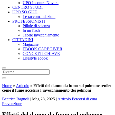
UPO Incontra Novara
CENTRO STUDI
UPO SO GUD
Le raccomandazioni
PROFESSIONISTI
Pillole di scienza
In un flash
Teorie invecchiamento
CITTADINI
Magazine
EBOOK CAREGIVER
CONCETTI CHIAVE
Lifestyle ebook
Home
»
Articolo
»
Effetti del danno da fumo sul polmone senile:
come il fumo accelera l’invecchiamento dei polmoni
Beatrice Ragnoli
|
Mag 28, 2025
|
Articolo
Percorsi di cura
Prevenzione
Effetti del danno da fumo sul polmone