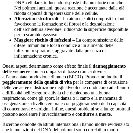
DNA cellulare, inducendo risposte infiammatorie croniche.
Nei polmoni anziani, questa reazione è accentuata dalla già
ridotta capacità di rigenerazione delle cellule.
Alterazioni strutturali
– Il catrame e altri composti irritanti
favoriscono la formazione di fibrosi e la degradazione
dell’architettura alveolare, riducendo la superficie disponibile
per lo scambio gassoso.
Maggiore rischio di infezioni
– La compromissione delle
difese immunitarie locali conduce a un aumento delle
infezioni respiratorie, aggravato dalla presenza di
infiammazione cronica.
Questi aspetti determinano come effetto finale il
danneggiamento
delle vie aeree
con la comparsa di tosse cronica dovuta
all’aumentata produzione di muco (BPCO). Provocano inoltre il
peggioramento della qualità di vita
per la comparsa di ostruzione
delle vie aeree e distruzione degli alveoli che conducono ad affanno
e difficoltà nell’eseguire attività che richiedono una buona
respirazione, come gli sport, la danza o il canto e la mancanza di
ossigenazione a livello cerebrale con peggioramento della capacità
di concentrarsi e vertigini. Infine, questi problemi se a lungo protratti
possono accelerare l’invecchiamento e
condurre a morte
.
Ricerche condotte da istituti internazionali hanno inoltre evidenziato
che le mutazioni nel DNA dei polmoni sono correlati in modo