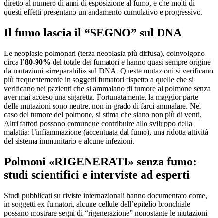
diretto al numero di anni di esposizione al fumo, e che molti di
questi effetti presentano un andamento cumulativo e progressivo.
Il fumo lascia il “SEGNO” sul DNA
Le neoplasie polmonari (terza neoplasia più diffusa), coinvolgono
circa l’
80-90%
del totale dei fumatori e hanno quasi sempre origine
da mutazioni «irreparabili» sul DNA. Queste mutazioni si verificano
più frequentemente in soggetti fumatori rispetto a quelle che si
verificano nei pazienti che si ammalano di tumore al polmone senza
aver mai acceso una sigaretta. Fortunatamente, la maggior parte
delle mutazioni sono neutre, non in grado di farci ammalare. Nel
caso del tumore del polmone, si stima che siano non più di venti.
Altri fattori possono comunque contribuire allo sviluppo della
malattia: l’infiammazione (accentuata dal fumo), una ridotta attività
del sistema immunitario e alcune infezioni.
Polmoni «RIGENERATI» senza fumo:
studi scientifici e interviste ad esperti
Studi pubblicati su riviste internazionali hanno documentato come,
in soggetti ex fumatori, alcune cellule dell’epitelio bronchiale
possano mostrare segni di “rigenerazione” nonostante le mutazioni