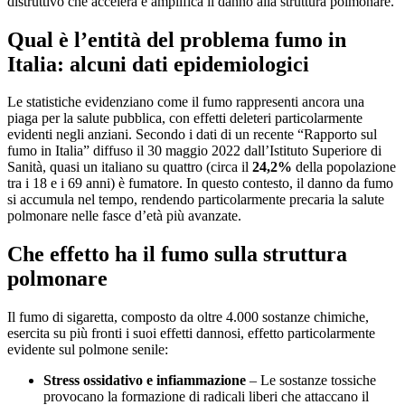
distruttivo che accelera e amplifica il danno alla struttura polmonare.
Qual è l’entità del problema fumo in
Italia: alcuni dati epidemiologici
Le statistiche evidenziano come il fumo rappresenti ancora una
piaga per la salute pubblica, con effetti deleteri particolarmente
evidenti negli anziani. Secondo i dati di un recente “Rapporto sul
fumo in Italia” diffuso il 30 maggio 2022 dall’Istituto Superiore di
Sanità, quasi un italiano su quattro (circa il
24,2%
della popolazione
tra i 18 e i 69 anni) è fumatore. In questo contesto, il danno da fumo
si accumula nel tempo, rendendo particolarmente precaria la salute
polmonare nelle fasce d’età più avanzate.
Che effetto ha il fumo sulla struttura
polmonare
Il fumo di sigaretta, composto da oltre 4.000 sostanze chimiche,
esercita su più fronti i suoi effetti dannosi, effetto particolarmente
evidente sul polmone senile:
Stress ossidativo e infiammazione
– Le sostanze tossiche
provocano la formazione di radicali liberi che attaccano il