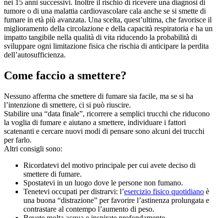
nei 15 anni successivi. Inoltre il rischio di ricevere una diagnosi di
tumore o di una malattia cardiovascolare cala anche se si smette di
fumare in età più avanzata. Una scelta, quest’ultima, che favorisce il
miglioramento della circolazione e della capacità respiratoria e ha un
impatto tangibile nella qualità di vita riducendo la probabilità di
sviluppare ogni limitazione fisica che rischia di anticipare la perdita
dell’autosufficienza.
Come faccio a smettere?
Nessuno afferma che smettere di fumare sia facile, ma se si ha
l’intenzione di smettere, ci si può riuscire.
Stabilire una “data finale”, ricorrere a semplici trucchi che riducono
la voglia di fumare e aiutano a smettere, individuare i fattori
scatenanti e cercare nuovi modi di pensare sono alcuni dei trucchi
per farlo.
Altri consigli sono:
Ricordatevi del motivo principale per cui avete deciso di
smettere di fumare.
Spostatevi in un luogo dove le persone non fumano.
Tenetevi occupati per distrarvi: l’
esercizio fisico quotidiano
è
una buona “distrazione” per favorire l’astinenza prolungata e
contrastare al contempo l’aumento di peso.
Bevete molta acqua e inspirate profondamente.