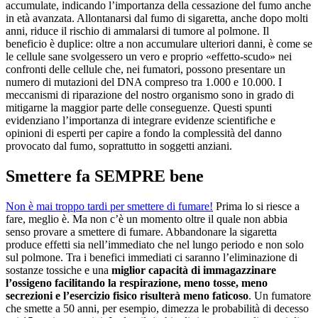
accumulate, indicando l’importanza della cessazione del fumo anche
in età avanzata. Allontanarsi dal fumo di sigaretta, anche dopo molti
anni, riduce il rischio di ammalarsi di tumore al polmone. Il
beneficio è duplice: oltre a non accumulare ulteriori danni, è come se
le cellule sane svolgessero un vero e proprio «effetto-scudo» nei
confronti delle cellule che, nei fumatori, possono presentare un
numero di mutazioni del DNA compreso tra 1.000 e 10.000. I
meccanismi di riparazione del nostro organismo sono in grado di
mitigarne la maggior parte delle conseguenze. Questi spunti
evidenziano l’importanza di integrare evidenze scientifiche e
opinioni di esperti per capire a fondo la complessità del danno
provocato dal fumo, soprattutto in soggetti anziani.
Smettere fa SEMPRE bene
Non è mai troppo tardi per smettere di fumare!
Prima lo si riesce a
fare, meglio è. Ma non c’è un momento oltre il quale non abbia
senso provare a smettere di fumare. Abbandonare la sigaretta
produce effetti sia nell’immediato che nel lungo periodo e non solo
sul polmone. Tra i benefici immediati ci saranno l’eliminazione di
sostanze tossiche e una
miglior capacità di immagazzinare
l’ossigeno facilitando la respirazione, meno tosse, meno
secrezioni e l’esercizio fisico risulterà meno faticoso
. Un fumatore
che smette a 50 anni, per esempio, dimezza le probabilità di decesso