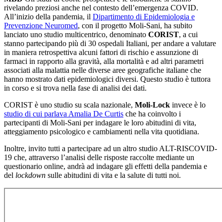
rivelando preziosi anche nel contesto dell’emergenza COVID.
All’inizio della pandemia, il
Dipartimento di Epidemiologia e
Prevenzione Neuromed
, con il progetto Moli-Sani, ha subito
lanciato uno studio multicentrico, denominato
CORIST
, a cui
stanno partecipando più di 30 ospedali Italiani, per andare a valutare
in maniera retrospettiva alcuni fattori di rischio e assunzione di
farmaci in rapporto alla gravità, alla mortalità e ad altri parametri
associati alla malattia nelle diverse aree geografiche italiane che
hanno mostrato dati epidemiologici diversi. Questo studio è tuttora
in corso e si trova nella fase di analisi dei dati.
CORIST è uno studio su scala nazionale,
Moli-Lock
invece è lo
studio di cui parlava Amalia De Curtis
che ha coinvolto i
partecipanti di Moli-Sani per indagare le loro abitudini di vita,
atteggiamento psicologico e cambiamenti nella vita quotidiana.
Inoltre, invito tutti a partecipare ad un altro studio ALT-RISCOVID-
19 che, attraverso l’analisi delle risposte raccolte mediante un
questionario online, andrà ad indagare gli effetti della pandemia e
del
lockdown
sulle abitudini di vita e la salute di tutti noi.