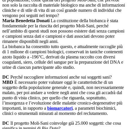
non solo la raccolta di materiale biologico ma anche di informazioni
cliniche e di stile di vita di un così grande numero di individui che
vengono poi seguiti nel tempo?
Maria Benedetta Donati
La costituzione della biobanca è stata
fondamentale per la riuscita del progetto Moli-Sani, perché
nell’ambito di questi studi non possono esistere dati senza campioni
e campioni senza dati e campioni e dati associati devono poter
rimanere disponibili negli anni.
La biobanca ha consentito tutto questo, e attualmente raccoglie più
di 1 milione di campioni biologici, conservati in taniche contenenti
azoto liquido a -196°C, derivati da plasma raccolto con diversi
coagulanti, siero, cellule del sangue per la preparazione del DNA e
urine di ciascun partecipante allo studio.
DC
Perché raccogliere informazioni anche sui soggetti sani?
MBD
È necessario poter valutare oggi le caratteristiche di un
soggetto della popolazione generale e, quindi, non necessariamente
malato, per poi andare a vedere negli anni che cosa gli accadrà dal
punto di vista clinico, per quello che riguarda, soprattutto,
l’insorgenza e l’evoluzione delle malattie cronico-degenerative più
importanti, in rapporto a
biomarcatori
, a parametri biochimici,
clinici o strumentali misurati al momento del reclutamento.
DC
Il progetto Moli-Sani coinvolge già 25.000 soggetti: che cosa
significa in termini di
Big Data
?