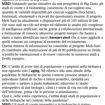
MBD
Valutando queste iniziative da una prospettiva di
Big Data
, gli
studi di coorte e il
biobanking
consentono di raccogliere una
quantità di variabili disponibili per ciascun soggetto (biochimici,
funzionali, strumentali e ricavati dai questionari) enorme. Il progetto
Moli-Sani ha attualmente a disposizione più di 160 milioni di dati
che sono stati raccolti nel tempo ed elaborati in analisi più complesse
di intelligenza artificiale, anche grazie a collaborazioni internazionali
e formazione di consorzi attraverso progetti europei che hanno a
mano a mano identificato nuovi
biomarcatori
che si sono aggiunti a
quelli misurati sui campioni al momento del reclutamento.
Questa miniera di informazioni ha consentito al progetto Moli-Sani
di contribuire alla realizzazione di più di 90 pubblicazioni su riviste
scientifiche internazionali e di essere coinvolto in numerosi studi a
livello europeo.
DC
L’utilità di avere dati di popolazione e campioni nella biobanca
non riguarda solo l’
aging
. Mi riferisco allo stato attuale della
pandemia: le biobanche in questo contesto possono aiutarci a
individuare fattori di rischio e fattori protettivi, modalità per
prevenire o mettere a punto trattamenti, attraverso lo studio
retrospettivo di dati biologici, clinici e storie di vita raccolti prima
dell’infezione, prima che le persone si ammalassero.
Qual è, nella vostra esperienza, l’utilità degli studi di popolazione e
delle biobanche nel contesto della pandemia?
MBD
Gli studi di coorte prospettici e le biobanche si stanno