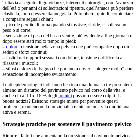
Tuttavia a seguito di gravidanze, interventi chirurgici, con l’avanzare
dell’età o per anni di sollecitazioni ripetute, quell’amaca può perdere
elasticità, tono o essere danneggiata. Potrebbero, quindi, cominciare
a comparire segnali chiari:
– piccole perdite di urina quando si tossisce, si ride, si solleva un
peso o si corre;
– sensazione di peso nel basso ventre, più evidente a fine giornata o
dopo essere stati molto tempo in piedi;
–
dolore
o tensione nella zona pelvica che può comparire dopo ore
seduti o sforzi continui;
– fastidi nei rapporti sessuali con dolore, tensione o difficoltà a
rilassare i muscoli;
– stipsi o sforzo in bagno che portano a dover “spingere molto” con
sensazione di incompleto svuotamento.
I dati epidemiologici indicano che circa una donna su tre presenterà
almeno un disturbo del pavimento pelvico nel corso della vita, e
anche circa il 15–16 % degli
uomini
possono essere colpiti. La
buona notizia? Esistono strategie mirate per prevenire questi
problemi, mantenerne la funzionalità e tutelare una vita quotidiana
attiva e serena.
Strategie pratiche per sostenere il pavimento pelvico
Ridurre i fattori che aumentano la pressione sul pavimento pelvico