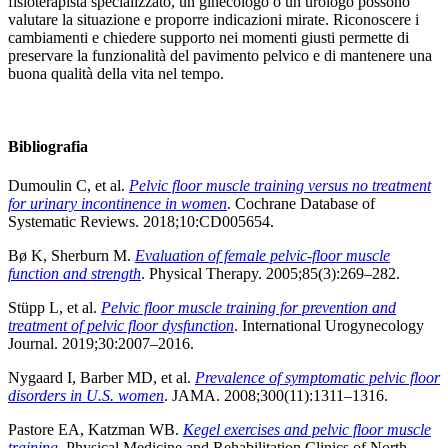
fisioterapista specializzato, un ginecologo o un urologo possono
valutare la situazione e proporre indicazioni mirate. Riconoscere i
cambiamenti e chiedere supporto nei momenti giusti permette di
preservare la funzionalità del pavimento pelvico e di mantenere una
buona qualità della vita nel tempo.
Bibliografia
Dumoulin C, et al.
Pelvic floor muscle training versus no treatment
for urinary incontinence in women
. Cochrane Database of
Systematic Reviews. 2018;10:CD005654.
Bø K, Sherburn M.
Evaluation of female pelvic-floor muscle
function and strength
. Physical Therapy. 2005;85(3):269–282.
Stüpp L, et al.
Pelvic floor muscle training for prevention and
treatment of pelvic floor dysfunction
. International Urogynecology
Journal. 2019;30:2007–2016.
Nygaard I, Barber MD, et al.
Prevalence of symptomatic pelvic floor
disorders in U.S. women
. JAMA. 2008;300(11):1311–1316.
Pastore EA, Katzman WB.
Kegel exercises and pelvic floor muscle
training
. Physical Medicine and Rehabilitation Clinics of North